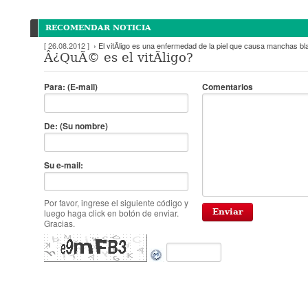
RECOMENDAR NOTICIA
[ 26.08.2012 ]
› El vitÃ­ligo es una enfermedad de la piel que causa manchas bl
Â¿QuÃ© es el vitÃ­ligo?
Para: (E-mail)
Comentarios
De: (Su nombre)
Su e-mail:
Por favor, ingrese el siguiente código y
luego haga click en botón de enviar.
Gracias.